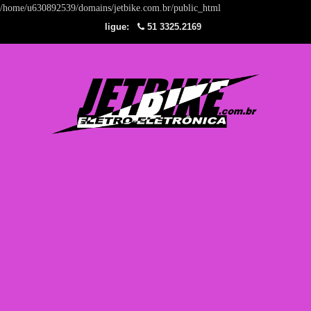
/home/u630892539/domains/jetbike.com.br/public_html
ligue:
51 3325.2169