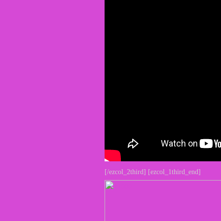
[/ezcol_2third] [ezcol_1third_end]