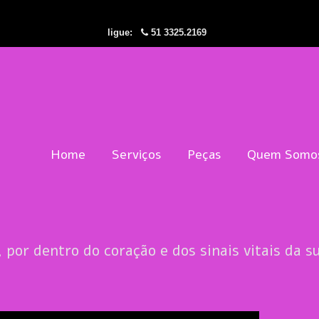
ligue:
51 3325.2169
Home
Serviços
Peças
Quem Somo
, por dentro do coração e dos sinais vitais da s