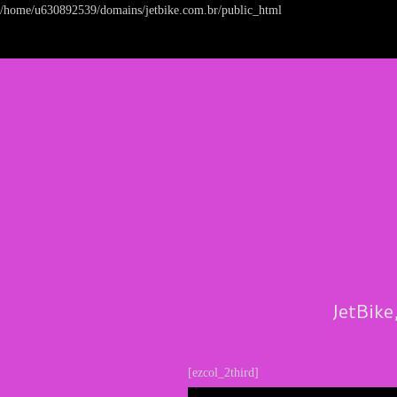
/home/u630892539/domains/jetbike.com.br/public_html
JetBike
[ezcol_2third]