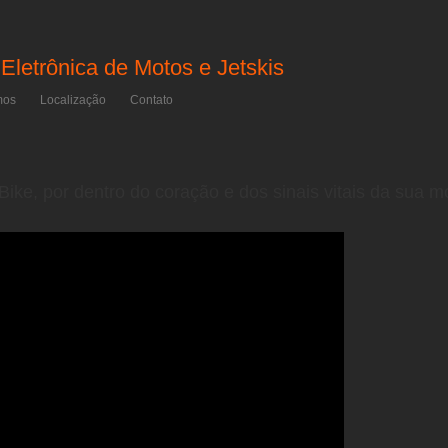
 Eletrônica de Motos e Jetskis
mos
Localização
Contato
Bike, por dentro do coração e dos sinais vitais da sua m