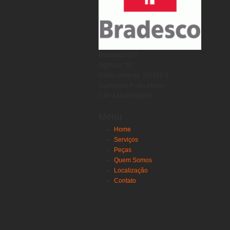
Bradesco 237
Agência 797
Conta corrente 707166-3
Guilherme Frotta Müller
CPF 44845243091
Menu
Home
Serviços
Peças
Quem Somos
Localização
Contato