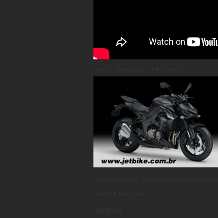
[/ezcol_2third] [ezcol_1third_end]
No vídeo ao lado, sinais elétricos do bico inj
[/ezcol_1third_end]
JetBike