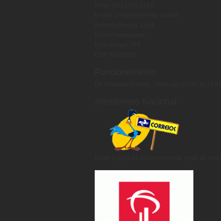
Fone: (51) 3325-2169
E-mail: contato@jetbike.com.br
Avenida França, 1414
Bairro Navegantes
Porto Alegre / RS
CEP 90230220
Funcionamento
De Segunda à Sexta - Feira das 8:00h às 18:0
Atendimeto Nacional
Envie a peça da sua motocicleta, jetski ou moto