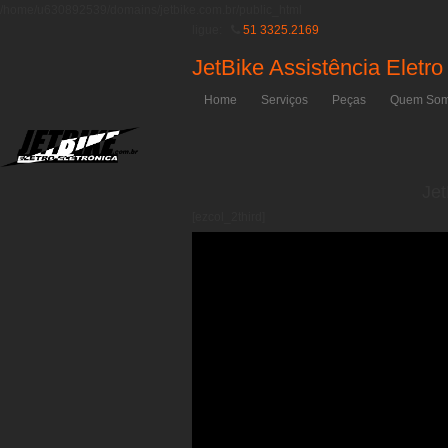
/home/u630892539/domains/jetbike.com.br/public_html
ligue:
51 3325.2169
JetBike Assistência Eletro
Home
Serviços
Peças
Quem So
Jet
[ezcol_2third]