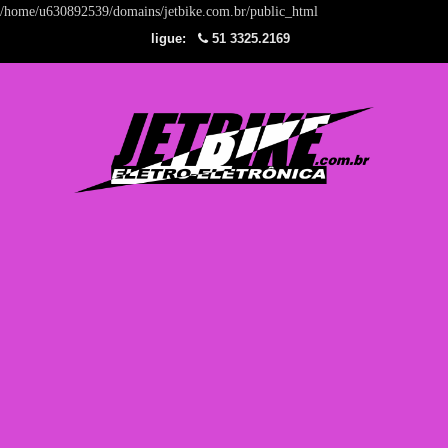
/home/u630892539/domains/jetbike.com.br/public_html
ligue:
51 3325.2169