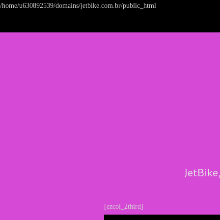
/home/u630892539/domains/jetbike.com.br/public_html
JetBike
[ezcol_2third]