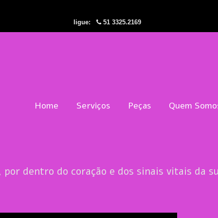
ligue:
51 3325.2169
Home
Serviços
Peças
Quem Somo
, por dentro do coração e dos sinais vitais da s