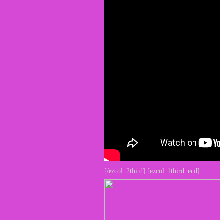
[/ezcol_2third] [ezcol_1third_end]