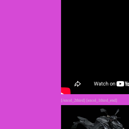
[/ezcol_2third] [ezcol_1third_end]