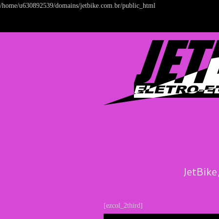
/home/u630892539/domains/jetbike.com.br/public_html
JetBike
[ezcol_2third]