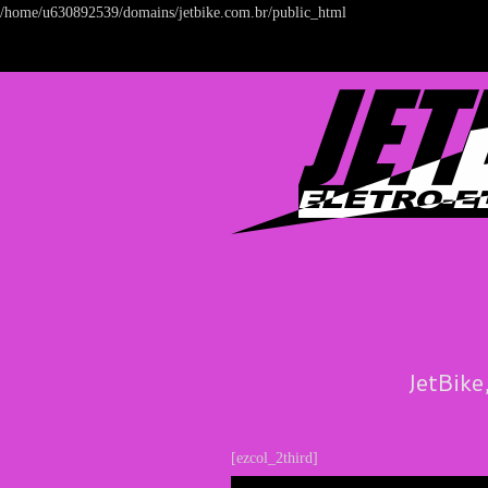
/home/u630892539/domains/jetbike.com.br/public_html
JetBike
[ezcol_2third]