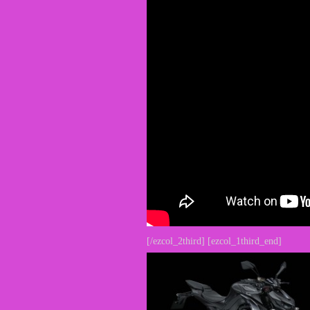
[/ezcol_2third] [ezcol_1third_end]