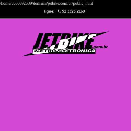
/home/u630892539/domains/jetbike.com.br/public_html
ligue:
51 3325.2169