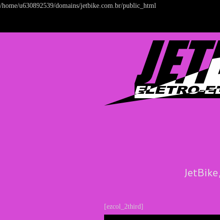
/home/u630892539/domains/jetbike.com.br/public_html
JetBike
[ezcol_2third]