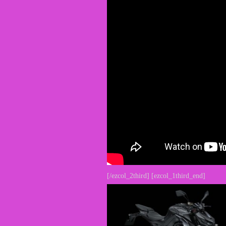
[/ezcol_2third] [ezcol_1third_end]