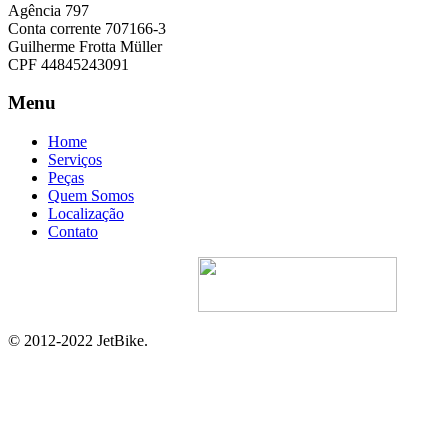
Agência 797
Conta corrente 707166-3
Guilherme Frotta Müller
CPF 44845243091
Menu
Home
Serviços
Peças
Quem Somos
Localização
Contato
Site Desenvolvido Por:
© 2012-2022 JetBike.