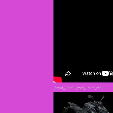
[/ezcol_2third] [ezcol_1third_end]