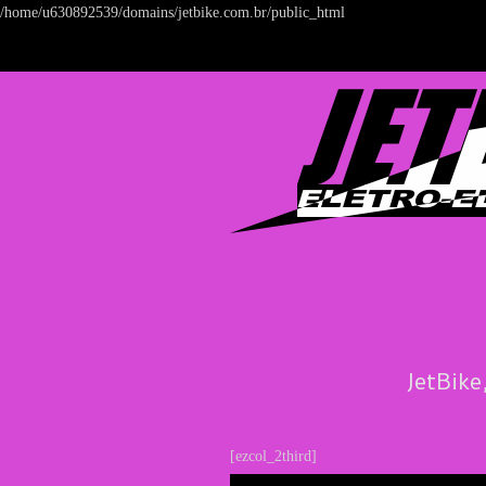
/home/u630892539/domains/jetbike.com.br/public_html
JetBike
[ezcol_2third]