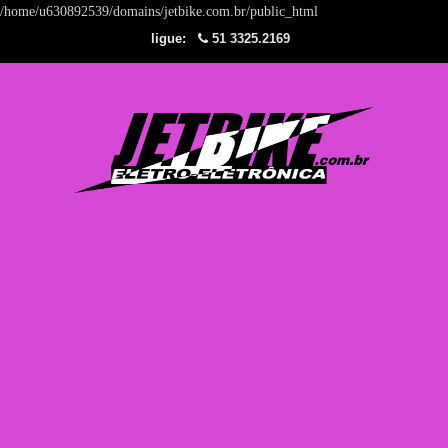
/home/u630892539/domains/jetbike.com.br/public_html
ligue:
51 3325.2169