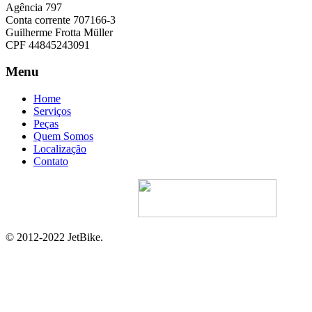
Agência 797
Conta corrente 707166-3
Guilherme Frotta Müller
CPF 44845243091
Menu
Home
Serviços
Peças
Quem Somos
Localização
Contato
Site Desenvolvido Por:
© 2012-2022 JetBike.