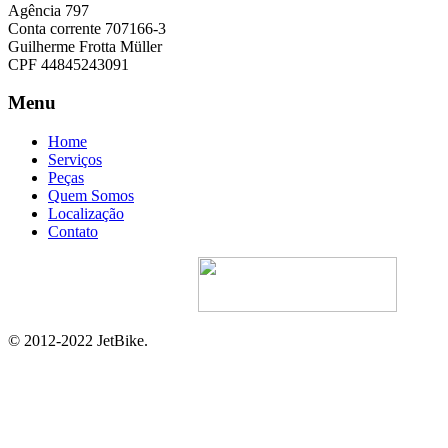
Agência 797
Conta corrente 707166-3
Guilherme Frotta Müller
CPF 44845243091
Menu
Home
Serviços
Peças
Quem Somos
Localização
Contato
Site Desenvolvido Por:
© 2012-2022 JetBike.