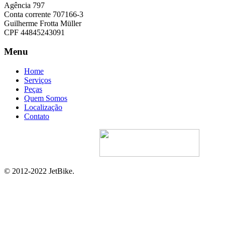
Agência 797
Conta corrente 707166-3
Guilherme Frotta Müller
CPF 44845243091
Menu
Home
Serviços
Peças
Quem Somos
Localização
Contato
Site Desenvolvido Por:
© 2012-2022 JetBike.