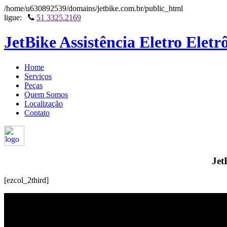
/home/u630892539/domains/jetbike.com.br/public_html
ligue:
51 3325.2169
JetBike Assistência Eletro Eletr
Home
Serviços
Peças
Quem Somos
Localização
Contato
Jet
[ezcol_2third]