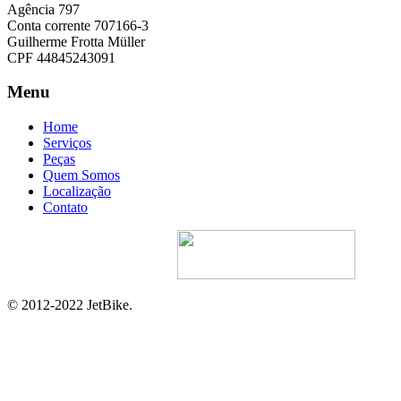
Agência 797
Conta corrente 707166-3
Guilherme Frotta Müller
CPF 44845243091
Menu
Home
Serviços
Peças
Quem Somos
Localização
Contato
Site Desenvolvido Por:
© 2012-2022 JetBike.