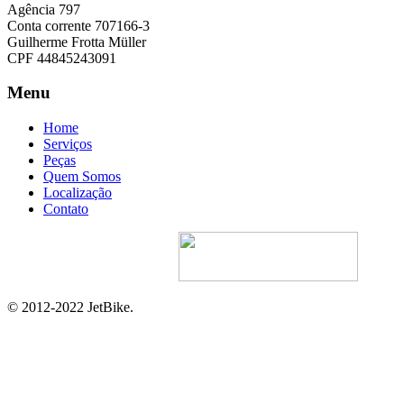
Agência 797
Conta corrente 707166-3
Guilherme Frotta Müller
CPF 44845243091
Menu
Home
Serviços
Peças
Quem Somos
Localização
Contato
Site Desenvolvido Por:
© 2012-2022 JetBike.