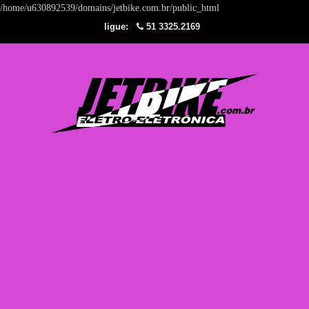
/home/u630892539/domains/jetbike.com.br/public_html
ligue:
51 3325.2169