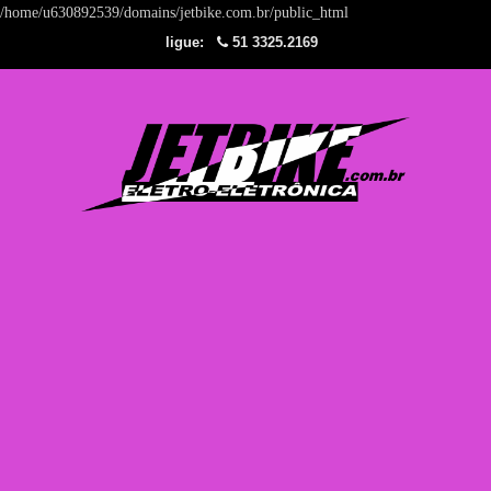
/home/u630892539/domains/jetbike.com.br/public_html
ligue:
51 3325.2169