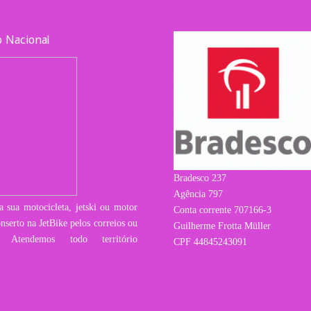
 Nacional
Bradesco 237
Agência 797
a sua motocicleta, jetski ou motor
Conta corrente 707166-3
nserto na JetBike pelos correios ou
Guilherme Frotta Müller
ra. Atendemos todo território
CPF 44845243091