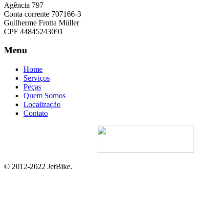
Agência 797
Conta corrente 707166-3
Guilherme Frotta Müller
CPF 44845243091
Menu
Home
Serviços
Peças
Quem Somos
Localização
Contato
Site Desenvolvido Por:
© 2012-2022 JetBike.